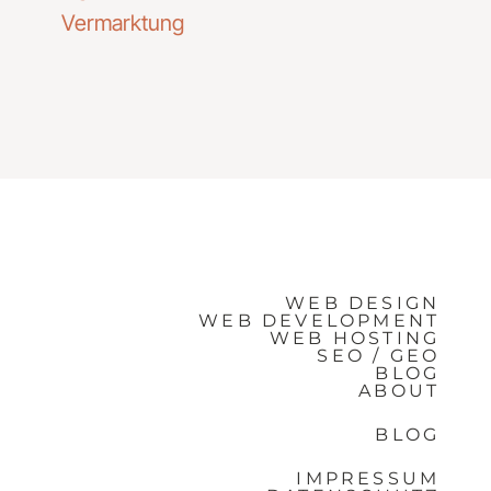
Vermarktung
WEB DESIGN
WEB DEVELOPMENT
WEB HOSTING
SEO / GEO
BLOG
ABOUT
BLOG
IMPRESSUM